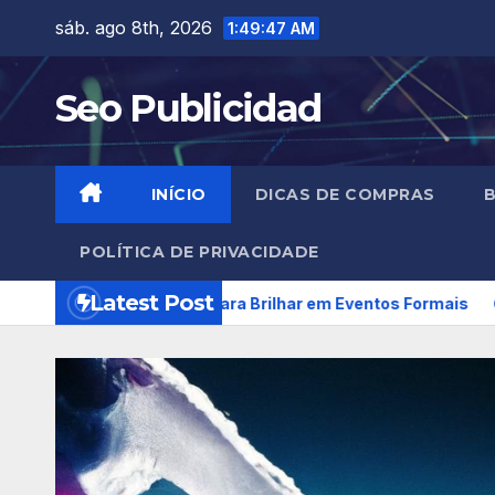
Skip
sáb. ago 8th, 2026
1:49:48 AM
to
content
Seo Publicidad
INÍCIO
DICAS DE COMPRAS
B
POLÍTICA DE PRIVACIDADE
Latest Post
10 Looks para Brilhar em Eventos Formais
Peças Met